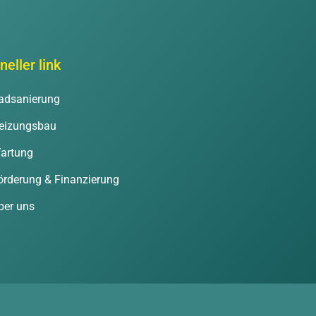
neller link
adsanierung
eizungsbau
artung
örderung & Finanzierung
ber uns