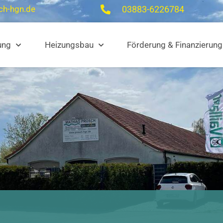
ch-hgn.de
03883-6226784
ung
Heizungsbau
Förderung & Finanzierung