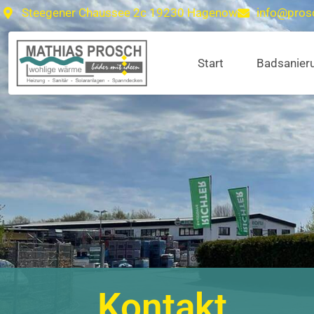
Steegener Chaussee 2c 19230 Hagenow
info@pros
Start
Badsanier
Kontakt