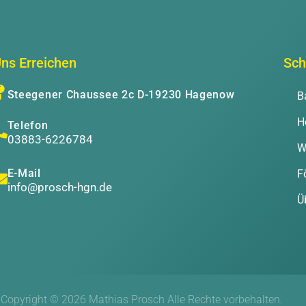
ns Erreichen
Sch
Steegener Chaussee 2c D-19230 Hagenow
B
H
Telefon
03883-6226784
W
E-Mail
F
info@prosch-hgn.de
Ü
Copyright © 2026 Mathias Prosch Alle Rechte vorbehalten.