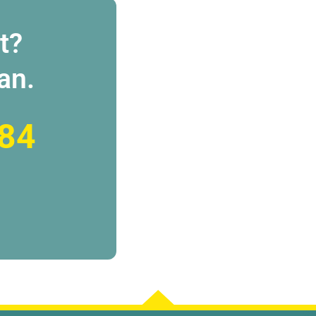
t?
an.
84